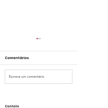
Comentários
Tema Anual 2024
Escreva um comentário
Participe da 
Planeta 2024!
Contato