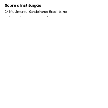
Sobre a Instituição
O Movimento Bandeirante Brasil é, no
país, a única organização membro
representante da Associação Mundial
de Bandeirantes (WAGGGS), que
congrega mais de 11 milhões de
crianças e jovens em 153 países.
E-mail
:
contato@bandeirantes.org.br
Telefone
: +55
21 2240-9220
Sede Nacional
Avenida Marechal Câmara, 186, 3º
andar – Centro, Rio de Janeiro, RJ
CEP
20020-080
De segunda a sexta das 12h às 18h