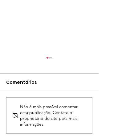
Comentários
Tema Anual 2024
Não é mais possível comentar
Participe da 
esta publicação. Contate o
Planeta 2024!
proprietário do site para mais
informações.