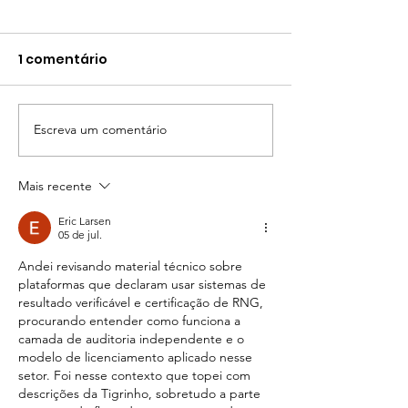
1 comentário
Tema Anual 2024
Escreva um comentário
Participe da 
Planeta 2024!
Mais recente
Eric Larsen
05 de jul.
Andei revisando material técnico sobre 
plataformas que declaram usar sistemas de 
resultado verificável e certificação de RNG, 
procurando entender como funciona a 
camada de auditoria independente e o 
modelo de licenciamento aplicado nesse 
setor. Foi nesse contexto que topei com 
descrições da Tigrinho, sobretudo a parte 