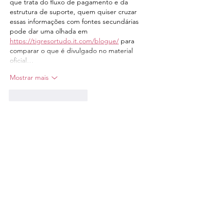
que trata do fluxo de pagamento e da 
estrutura de suporte, quem quiser cruzar 
essas informações com fontes secundárias 
pode dar uma olhada em 
https://tigresortudo.it.com/blogue/
 para 
comparar o que é divulgado no material 
oficial…
Mostrar mais
Curtir
Responder
Contato
Sobre a Instituição
O Movimento Bandeirante Brasil é, no
país, a única organização membro
representante da Associação Mundial
de Bandeirantes (WAGGGS), que