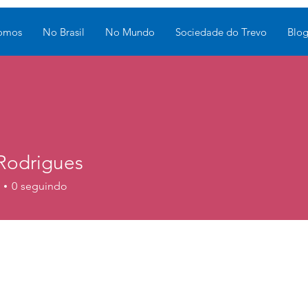
omos
No Brasil
No Mundo
Sociedade do Trevo
Blo
 Rodrigues
0
seguindo