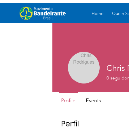
Home
Quem S
Chris
0
seguidor
Profile
Events
Perfil