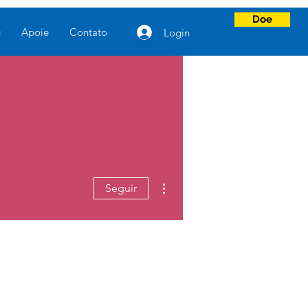
Doe
g
Apoie
Contato
Login
Mais ações
Seguir