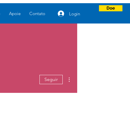
Doe
g
Apoie
Contato
Login
Mais ações
Seguir