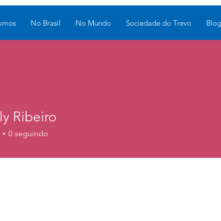
omos
No Brasil
No Mundo
Sociedade do Trevo
Blo
y Ribeiro
0
seguindo