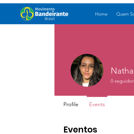
Home
Quem S
Nathal
0
seguidor
Profile
Events
Eventos