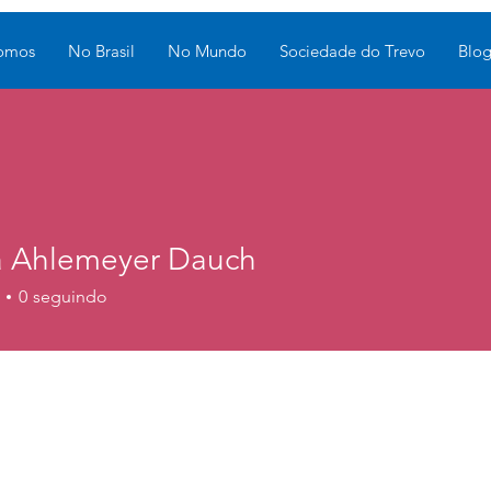
omos
No Brasil
No Mundo
Sociedade do Trevo
Blo
a Ahlemeyer Dauch
0
seguindo