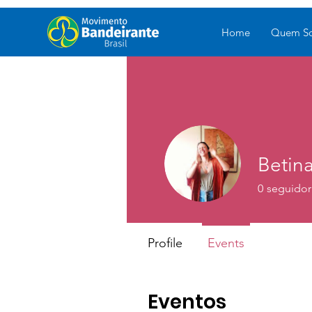
Home
Quem S
Betin
0
seguidor
Profile
Events
Eventos