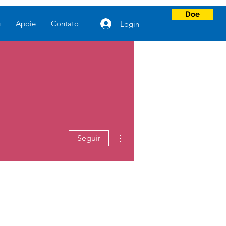
Doe
g
Apoie
Contato
Login
Mais ações
Seguir