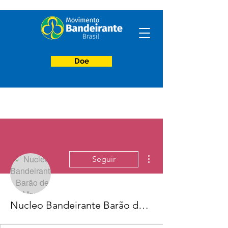
Doe
Mais ações
Seguir
Nucleo Bandeirante Barão de Mauá