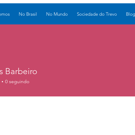
omos
No Brasil
No Mundo
Sociedade do Trevo
Blo
s Barbeiro
0
seguindo