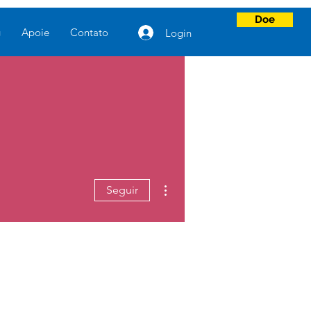
Doe
g
Apoie
Contato
Login
Mais ações
Seguir