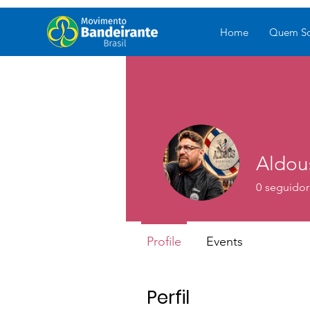
Home
Quem S
Aldou
0
seguidor
Profile
Events
Perfil