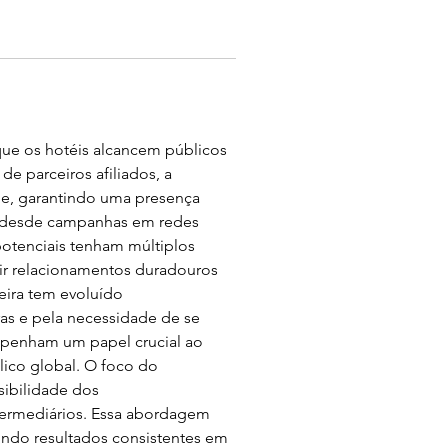
ue os hotéis alcancem públicos 
e parceiros afiliados, a 
de, garantindo uma presença 
ge desde campanhas em redes 
potenciais tenham múltiplos 
uir relacionamentos duradouros 
eira tem evoluído 
ras e pela necessidade de se 
mpenham um papel crucial ao 
ico global. O foco do 
ibilidade dos 
termediários. Essa abordagem 
indo resultados consistentes em 