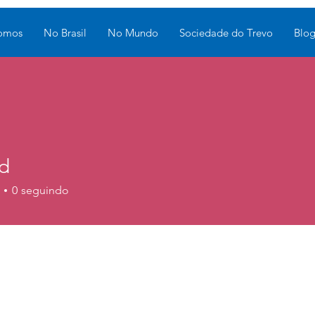
omos
No Brasil
No Mundo
Sociedade do Trevo
Blo
ed
0
seguindo