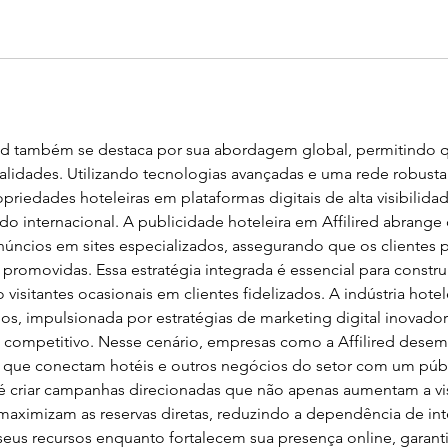
red também se destaca por sua abordagem global, permitindo q
lidades. Utilizando tecnologias avançadas e uma rede robusta d
iedades hoteleiras em plataformas digitais de alta visibilida
ado internacional. A publicidade hoteleira em Affilired abran
núncios em sites especializados, assegurando que os clientes 
promovidas. Essa estratégia integrada é essencial para constr
isitantes ocasionais em clientes fidelizados. A indústria hotel
nos, impulsionada por estratégias de marketing digital inovado
 competitivo. Nesse cenário, empresas como a Affilired dese
s que conectam hotéis e outros negócios do setor com um públ
 é criar campanhas direcionadas que não apenas aumentam a vis
ximizam as reservas diretas, reduzindo a dependência de in
seus recursos enquanto fortalecem sua presença online, garant