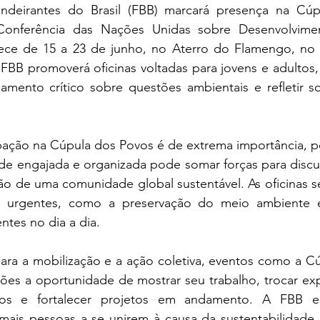
deirantes do Brasil (FBB) marcará presença na Cúpu
Conferência das Nações Unidas sobre Desenvolviment
ece de 15 a 23 de junho, no Aterro do Flamengo, no R
FBB promoverá oficinas voltadas para jovens e adultos,
amento crítico sobre questões ambientais e refletir so
ipação na Cúpula dos Povos é de extrema importância, po
 engajada e organizada pode somar forças para discutir, 
ão de uma comunidade global sustentável. As oficinas s
s urgentes, como a preservação do meio ambiente 
ntes no dia a dia.
para a mobilização e a ação coletiva, eventos como a C
ções a oportunidade de mostrar seu trabalho, trocar exper
ados e fortalecer projetos em andamento. A FBB e
e mais pessoas a se unirem à causa da sustentabilidade