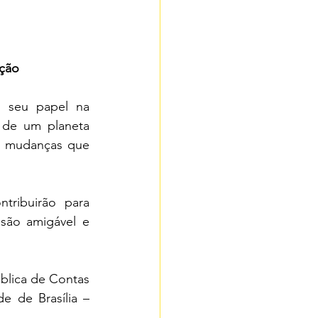
ação
 seu papel na 
de um planeta 
m mudanças que 
tribuirão para 
são amigável e 
blica de Contas 
 de Brasília – 