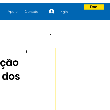
Doe
g
Apoie
Contato
Login
ação
 dos