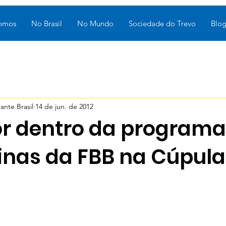
omos
No Brasil
No Mundo
Sociedade do Trevo
Blo
nte Brasil
14 de jun. de 2012
or dentro da program
cinas da FBB na Cúpula