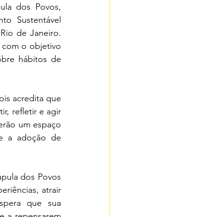
la dos Povos, 
o Sustentável 
io de Janeiro. 
 com o objetivo 
bre hábitos de 
is acredita que 
refletir e agir 
erão um espaço 
e a adoção de 
úpula dos Povos 
iências, atrair 
spera que sua 
 e a repensarem 