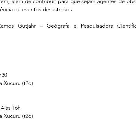
em, além de contribuir para que sejam agentes de obser
rência de eventos desastrosos.
amos Gutjahr – Geógrafa e Pesquisadora Científica
h30
a Xucuru (t2d)
14 às 16h
a Xucuru (t2d)